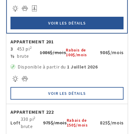
VOIR LES DÉTAILS
APPARTEMENT 201
2
3
453 pi
Rabais de
1086$/mois
986$/mois
100$/mois
½
brute
Disponible à partir du
1 Juillet 2026
VOIR LES DÉTAILS
APPARTEMENT 222
2
330 pi
Rabais de
Loft
975$/mois
825$/mois
150$/mois
brute