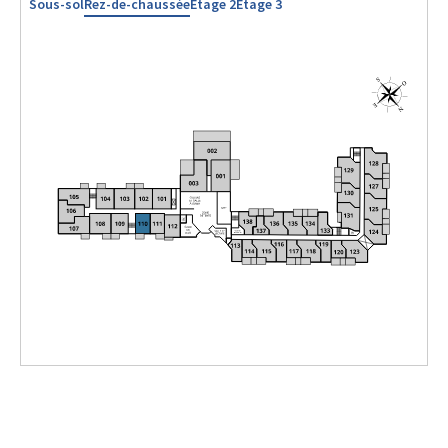
Sous-sol
Rez-de-chaussée
Étage 2
Étage 3