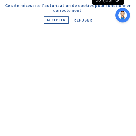
Ce site nécessite l'autorisation de cookies pour fonctionner
GALILÉO 5
correctement.
Voir plus
REFUSER
ACCEPTER
PLACE DU CHATEAU
Voir plus
Tous droits réservés © 2026 – Logis Experts – Réalisé par
Hebertcommunication.com