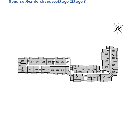
Sous-sol
Rez-de-chaussée
Étage 2
Étage 3