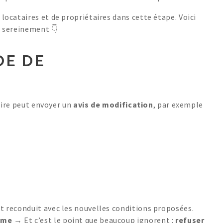
ocataires et de propriétaires dans cette étape. Voici
t sereinement 👇
DE DE
taire peut envoyer un
avis de modification
, par exemple
t reconduit avec les nouvelles conditions proposées.
ême
→ Et c’est le point que beaucoup ignorent :
refuser