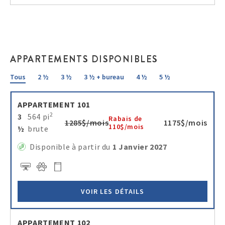
APPARTEMENTS DISPONIBLES
Tous
2 ½
3 ½
3 ½ + bureau
4 ½
5 ½
APPARTEMENT 101
2
3
564 pi
Rabais de
1285$/mois
1175$/mois
110$/mois
½
brute
Disponible à partir du
1 Janvier 2027
VOIR LES DÉTAILS
APPARTEMENT 102