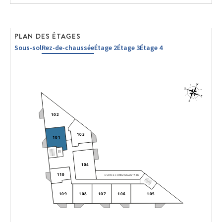
PLAN DES ÉTAGES
Sous-sol
Rez-de-chaussée
Étage 2
Étage 3
Étage 4
102
103
101
104
110
ESPACE COMMUNAUTAIRE
109
108
107
106
105