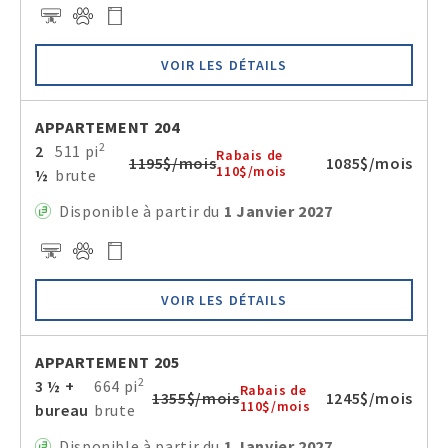
VOIR LES DÉTAILS
APPARTEMENT 204
2
2
511 pi
Rabais de
1195$/mois
1085$/mois
110$/mois
½
brute
Disponible à partir du
1 Janvier 2027
VOIR LES DÉTAILS
APPARTEMENT 205
2
3 ½ +
664 pi
Rabais de
1355$/mois
1245$/mois
110$/mois
bureau
brute
Disponible à partir du
1 Janvier 2027