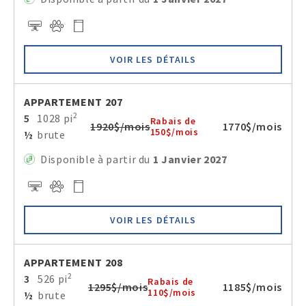
VOIR LES DÉTAILS
APPARTEMENT 207
2
5
1028 pi
Rabais de
1920$/mois
1770$/mois
150$/mois
½
brute
Disponible à partir du
1 Janvier 2027
VOIR LES DÉTAILS
APPARTEMENT 208
2
3
526 pi
Rabais de
1295$/mois
1185$/mois
110$/mois
½
brute