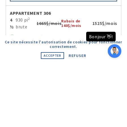
APPARTEMENT 306
2
4
930 pi
Rabais de
1665$/mois
1525$/mois
140$/mois
½
brute
Disponible à partir du
1 Janvier 2027
Ce site nécessite l'autorisation de cookies pour fonctionner
correctement.
REFUSER
ACCEPTER
VOIR LES DÉTAILS
APPARTEMENT 307
2
5
1028 pi
Rabais de
1940$/mois
1790$/mois
150$/mois
½
brute
Disponible à partir du
1 Janvier 2027