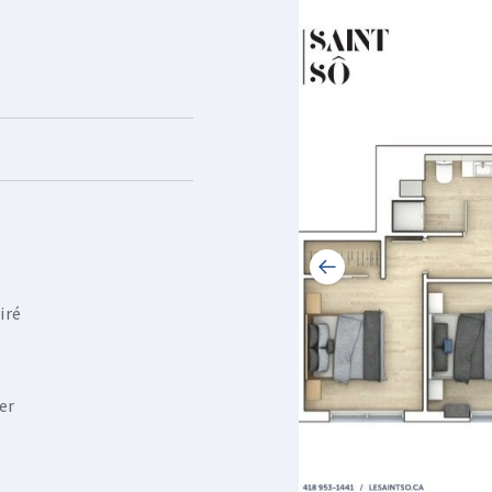
iré
er