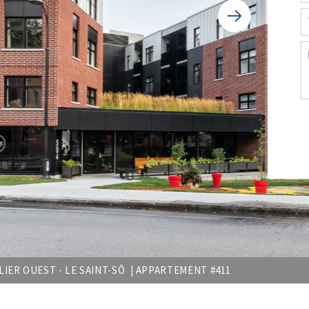
IER OUEST - LE SAINT-SÔ |
APPARTEMENT #411