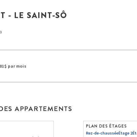
T - LE SAINT-SÔ
a
901$ par mois
 DES APPARTEMENTS
PLAN DES ÉTAGES
Rez-de-chaussée
Étage 2
Ét